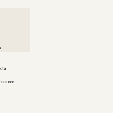
ote
ends.com