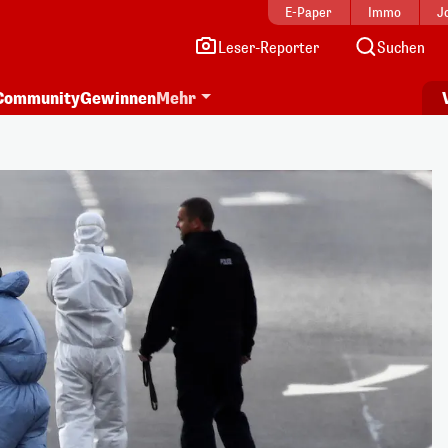
E-Paper
Immo
J
Leser-Reporter
Suchen
Community
Gewinnen
Mehr
i