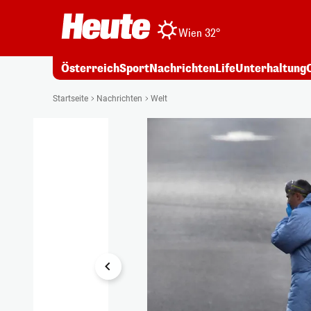
Wien 32°
Österreich
Sport
Nachrichten
Life
Unterhaltung
1/14
Startseite
Nachrichten
Welt