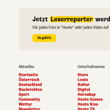
Jetzt
Leserreporter
werd
Für jedes Foto in "Heute" oder jedes Video auf
So geht's
Aktuelles
Unterhaltsames
Startseite
Stars
Österreich
Leute
Deutschland
Kultur
Nachrichten
Digital
Sport
Horoskop
Community
Heute Games
Wetter
Heute Kino
Newsletter
Heute TV