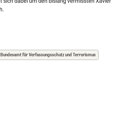
lt sich dabei um den bislang vermissten Xavier
h.
Bundesamt für Verfassungsschutz und Terrorismus