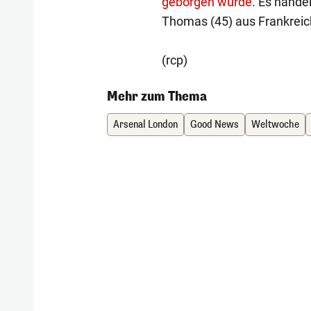
geborgen wurde
. Es hande
Thomas (45) aus Frankreic
(rcp)
Mehr zum Thema
Arsenal London
Good News
Weltwoche