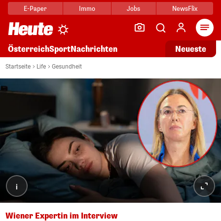
E-Paper
Immo
Jobs
NewsFlix
Arti
Österreich
Sport
Nachrichten
Neueste
Startseite
Life
Gesundheit
i
Wiener Expertin im Interview