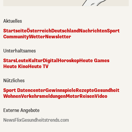
Aktuelles
Startseite
Österreich
Deutschland
Nachrichten
Sport
Community
Wetter
Newsletter
Unterhaltsames
Stars
Leute
Kultur
Digital
Horoskop
Heute Games
Heute Kino
Heute TV
Nützliches
Sport Datencenter
Gewinnspiele
Rezepte
Gesundheit
Wohnen
Verkehrsmeldungen
Motor
Reisen
Video
Externe Angebote
NewsFlix
Gesundheitstrends.com