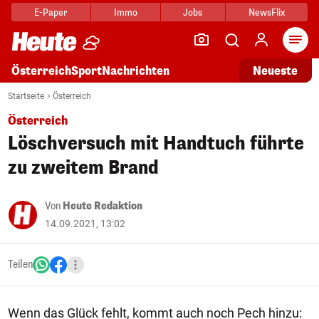
E-Paper
Immo
Jobs
NewsFlix
Arti
Österreich
Sport
Nachrichten
Neueste
Startseite
Österreich
Österreich
Löschversuch mit Handtuch führte
zu zweitem Brand
Von
Heute Redaktion
14.09.2021, 13:02
Teilen
Wenn das Glück fehlt, kommt auch noch Pech hinzu: