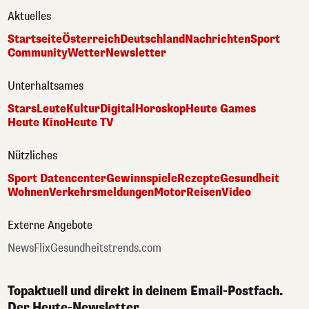
Aktuelles
Startseite
Österreich
Deutschland
Nachrichten
Sport
Community
Wetter
Newsletter
Unterhaltsames
Stars
Leute
Kultur
Digital
Horoskop
Heute Games
Heute Kino
Heute TV
Nützliches
Sport Datencenter
Gewinnspiele
Rezepte
Gesundheit
Wohnen
Verkehrsmeldungen
Motor
Reisen
Video
Externe Angebote
NewsFlix
Gesundheitstrends.com
Topaktuell und direkt in deinem Email-Postfach.
Der Heute-Newsletter.