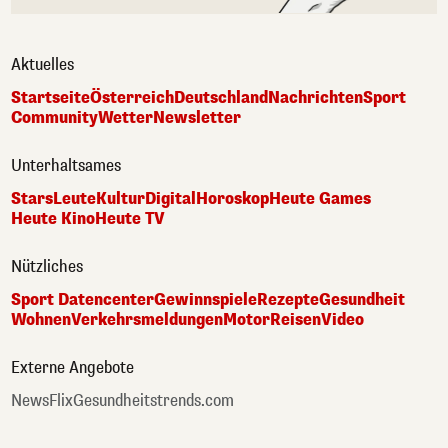
Aktuelles
Startseite
Österreich
Deutschland
Nachrichten
Sport
Community
Wetter
Newsletter
Unterhaltsames
Stars
Leute
Kultur
Digital
Horoskop
Heute Games
Heute Kino
Heute TV
Nützliches
Sport Datencenter
Gewinnspiele
Rezepte
Gesundheit
Wohnen
Verkehrsmeldungen
Motor
Reisen
Video
Externe Angebote
NewsFlix
Gesundheitstrends.com