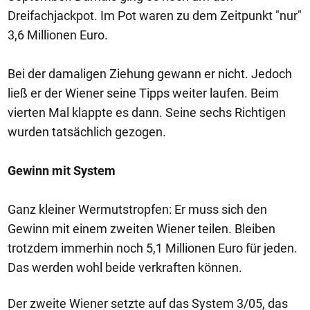
Dreifachjackpot. Im Pot waren zu dem Zeitpunkt "nur"
3,6 Millionen Euro.
Bei der damaligen Ziehung gewann er nicht. Jedoch
ließ er der Wiener seine Tipps weiter laufen. Beim
vierten Mal klappte es dann. Seine sechs Richtigen
wurden tatsächlich gezogen.
Gewinn mit System
Ganz kleiner Wermutstropfen: Er muss sich den
Gewinn mit einem zweiten Wiener teilen. Bleiben
trotzdem immerhin noch 5,1 Millionen Euro für jeden.
Das werden wohl beide verkraften können.
Der zweite Wiener setzte auf das System 3/05, das