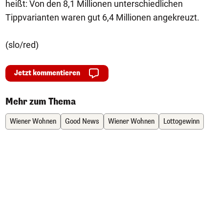
heißt: Von den 8,1 Millionen unterschiedlichen
Tippvarianten waren gut 6,4 Millionen angekreuzt.
(slo/red)
Jetzt kommentieren
Mehr zum Thema
Wiener Wohnen
Good News
Wiener Wohnen
Lottogewinn