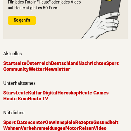
Für jedes Foto in "Heute" oder jedes Video
auf Heute.at gibt es 50 Euro.
So geht's
Aktuelles
Startseite
Österreich
Deutschland
Nachrichten
Sport
Community
Wetter
Newsletter
Unterhaltsames
Stars
Leute
Kultur
Digital
Horoskop
Heute Games
Heute Kino
Heute TV
Nützliches
Sport Datencenter
Gewinnspiele
Rezepte
Gesundheit
Wohnen
Verkehrsmeldungen
Motor
Reisen
Video