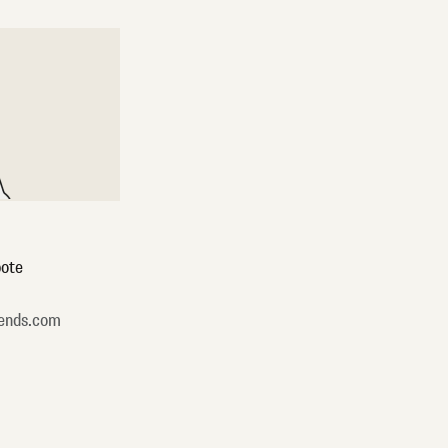
ote
ends.com