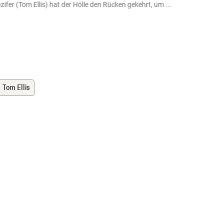
uzifer (Tom Ellis) hat der Hölle den Rücken gekehrt, um ...
... in
(Bild: W
Tom Ellis