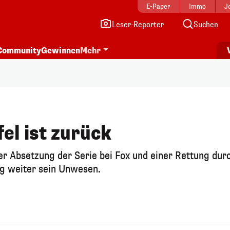
E-Paper
Immo
J
Leser-Reporter
Suchen
Community
Gewinnen
Mehr
fel ist zurück
er Absetzung der Serie bei Fox und einer Rettung dur
ag weiter sein Unwesen.