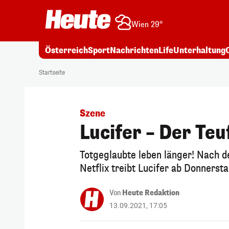
Wien 29°
Österreich
Sport
Nachrichten
Life
Unterhaltung
Startseite
Szene
Lucifer – Der Teu
Totgeglaubte leben länger! Nach d
Netflix treibt Lucifer ab Donnerst
Von
Heute Redaktion
13.09.2021, 17:05