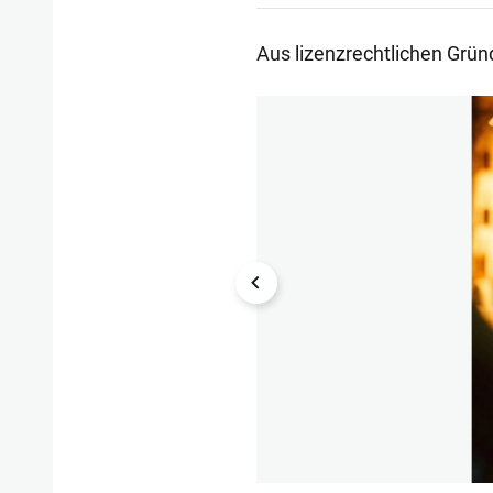
Aus lizenzrechtlichen Gründ
1/8