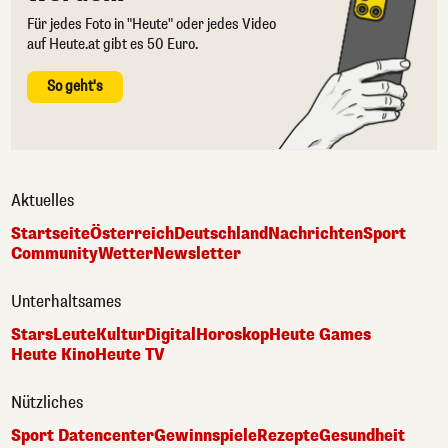
Für jedes Foto in "Heute" oder jedes Video
auf Heute.at gibt es 50 Euro.
So geht's
Aktuelles
Startseite
Österreich
Deutschland
Nachrichten
Sport
Community
Wetter
Newsletter
Unterhaltsames
Stars
Leute
Kultur
Digital
Horoskop
Heute Games
Heute Kino
Heute TV
Nützliches
Sport Datencenter
Gewinnspiele
Rezepte
Gesundheit