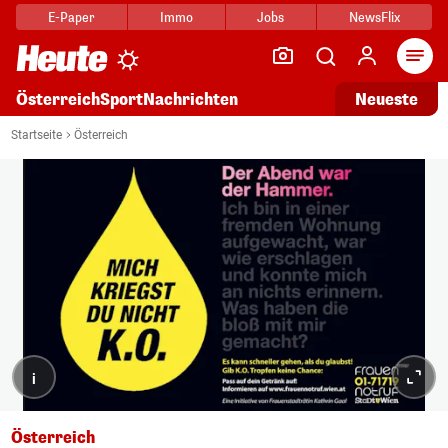
E-Paper
Immo
Jobs
NewsFlix
Arti
Österreich
Sport
Nachrichten
Neueste
Startseite
Österreich
i
Österreich