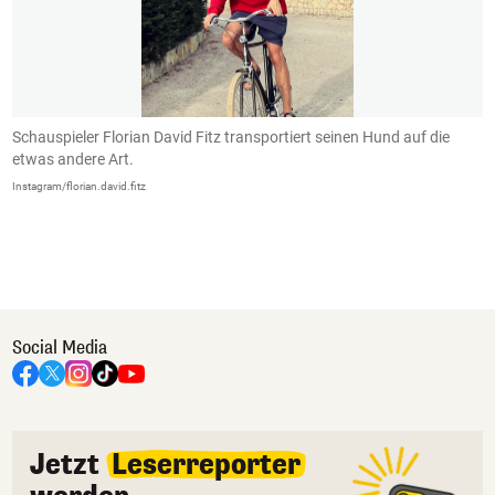
Schauspieler Florian David Fitz transportiert seinen Hund auf die
D
etwas andere Art.
L
Instagram/florian.david.fitz
In
Social Media
Jetzt
Leserreporter