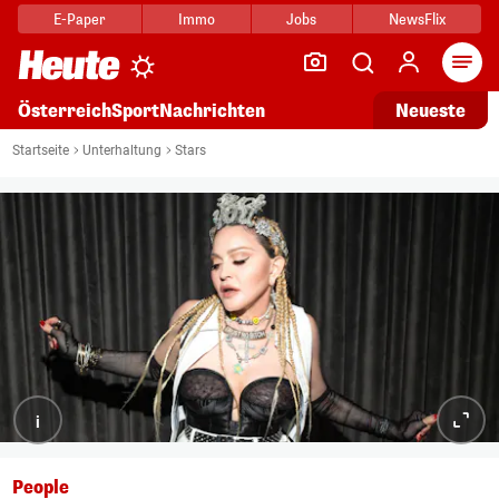
E-Paper
Immo
Jobs
NewsFlix
Arti
Österreich
Sport
Nachrichten
Neueste
Startseite
Unterhaltung
Stars
i
People