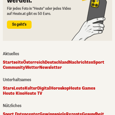
werden.
Für jedes Foto in "Heute" oder jedes Video
auf Heute.at gibt es 50 Euro.
So geht's
Aktuelles
Startseite
Österreich
Deutschland
Nachrichten
Sport
Community
Wetter
Newsletter
Unterhaltsames
Stars
Leute
Kultur
Digital
Horoskop
Heute Games
Heute Kino
Heute TV
Nützliches
Sport Datencenter
Gewinnspiele
Rezepte
Gesundheit