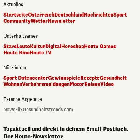
Aktuelles
Startseite
Österreich
Deutschland
Nachrichten
Sport
Community
Wetter
Newsletter
Unterhaltsames
Stars
Leute
Kultur
Digital
Horoskop
Heute Games
Heute Kino
Heute TV
Nützliches
Sport Datencenter
Gewinnspiele
Rezepte
Gesundheit
Wohnen
Verkehrsmeldungen
Motor
Reisen
Video
Externe Angebote
NewsFlix
Gesundheitstrends.com
Topaktuell und direkt in deinem Email-Postfach.
Der Heute-Newsletter.