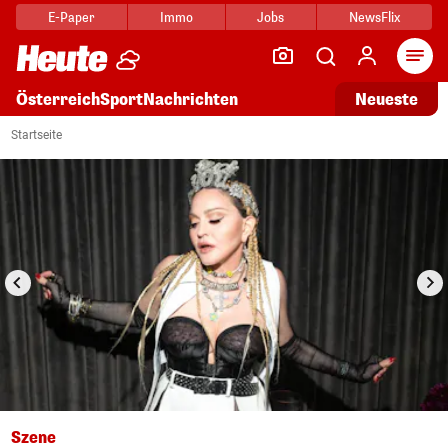
E-Paper
Immo
Jobs
NewsFlix
Arti
Österreich
Sport
Nachrichten
Neueste
i
1/19
Startseite
Szene