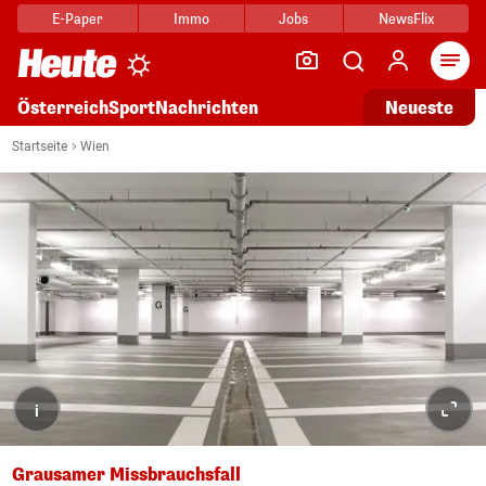
E-Paper
Immo
Jobs
NewsFlix
Arti
Österreich
Sport
Nachrichten
Neueste
Startseite
Wien
i
Grausamer Missbrauchsfall