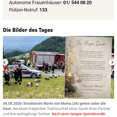
Autonome Frauenhäuser:
01/ 544 08 20
Polizei-Notruf:
133
1/50
Die Bilder des Tages
m
08.08.2026: Emotionale Worte von Mama (36) gehen unter die
0
Haut.
Bei einem tragischen Traktorunfall verlor Sarah ihren Partner
B
und ihre sechsjährige Tochter.
Nach einer riesigen Spendenwelle
S