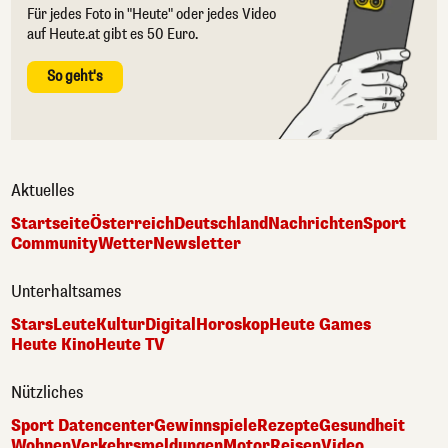
Für jedes Foto in "Heute" oder jedes Video
auf Heute.at gibt es 50 Euro.
So geht's
Aktuelles
Startseite
Österreich
Deutschland
Nachrichten
Sport
Community
Wetter
Newsletter
Unterhaltsames
Stars
Leute
Kultur
Digital
Horoskop
Heute Games
Heute Kino
Heute TV
Nützliches
Sport Datencenter
Gewinnspiele
Rezepte
Gesundheit
Wohnen
Verkehrsmeldungen
Motor
Reisen
Video