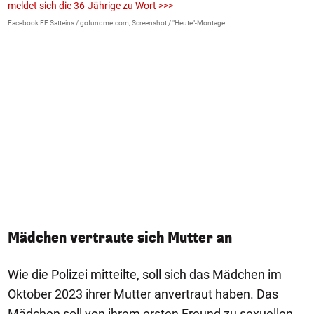
meldet sich die 36-Jährige zu Wort >>>
La
Facebook FF Satteins / gofundme.com, Screenshot / "Heute"-Montage
Mädchen vertraute sich Mutter an
Wie die Polizei mitteilte, soll sich das Mädchen im
Oktober 2023 ihrer Mutter anvertraut haben. Das
Mädchen soll von ihrem ersten Freund zu sexuellen