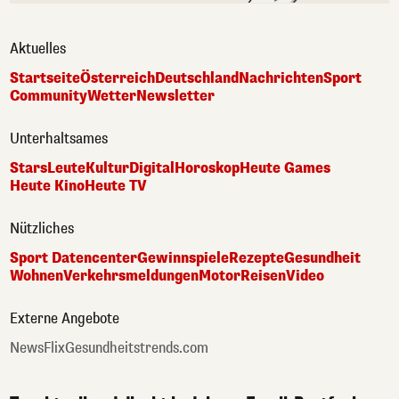
Aktuelles
Startseite
Österreich
Deutschland
Nachrichten
Sport
Community
Wetter
Newsletter
Unterhaltsames
Stars
Leute
Kultur
Digital
Horoskop
Heute Games
Heute Kino
Heute TV
Nützliches
Sport Datencenter
Gewinnspiele
Rezepte
Gesundheit
Wohnen
Verkehrsmeldungen
Motor
Reisen
Video
Externe Angebote
NewsFlix
Gesundheitstrends.com