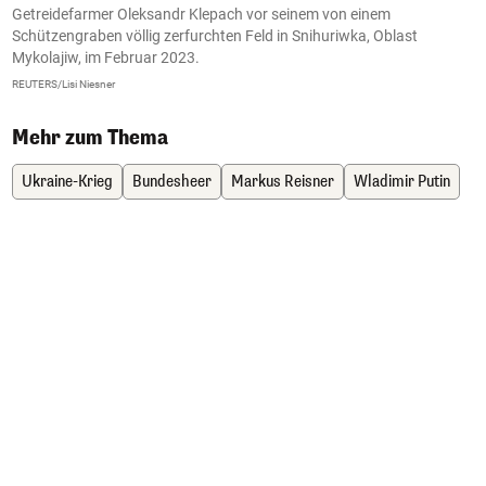
R
Getreidefarmer Oleksandr Klepach vor seinem von einem
D
Schützengraben völlig zerfurchten Feld in Snihuriwka, Oblast
F
Mykolajiw, im Februar 2023.
Al
REUTERS/Lisi Niesner
Mehr zum Thema
Ukraine-Krieg
Bundesheer
Markus Reisner
Wladimir Putin