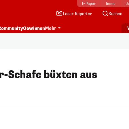
E-Paper
Immo
J
Leser-Reporter
Suchen
Community
Gewinnen
Mehr
-Schafe büxten aus