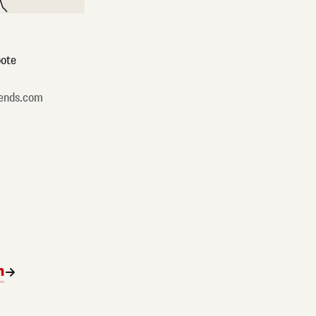
ote
ends.com
n