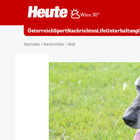
Wien 30°
Österreich
Sport
Nachrichten
Life
Unterhaltung
Startseite
Nachrichten
Welt