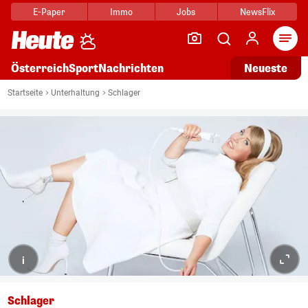
E-Paper
Immo
Jobs
NewsFlix
Arti
Österreich
Sport
Nachrichten
Neueste
Startseite
Unterhaltung
Schlager
i
Schlager