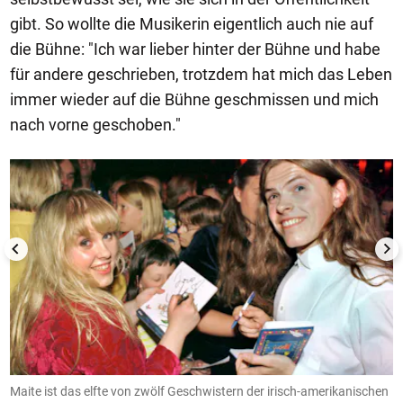
gibt. So wollte die Musikerin eigentlich auch nie auf
die Bühne: "Ich war lieber hinter der Bühne und habe
für andere geschrieben, trotzdem hat mich das Leben
immer wieder auf die Bühne geschmissen und mich
nach vorne geschoben."
1/11
Maite ist das elfte von zwölf Geschwistern der irisch-amerikanischen
2