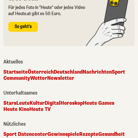
Für jedes Foto in "Heute" oder jedes Video
auf Heute.at gibt es 50 Euro.
So geht's
Aktuelles
Startseite
Österreich
Deutschland
Nachrichten
Sport
Community
Wetter
Newsletter
Unterhaltsames
Stars
Leute
Kultur
Digital
Horoskop
Heute Games
Heute Kino
Heute TV
Nützliches
Sport Datencenter
Gewinnspiele
Rezepte
Gesundheit