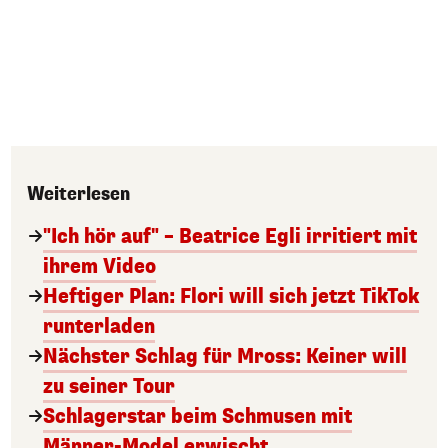
Weiterlesen
"Ich hör auf" – Beatrice Egli irritiert mit
ihrem Video
Heftiger Plan: Flori will sich jetzt TikTok
runterladen
Nächster Schlag für Mross: Keiner will
zu seiner Tour
Schlagerstar beim Schmusen mit
Männer-Model erwischt