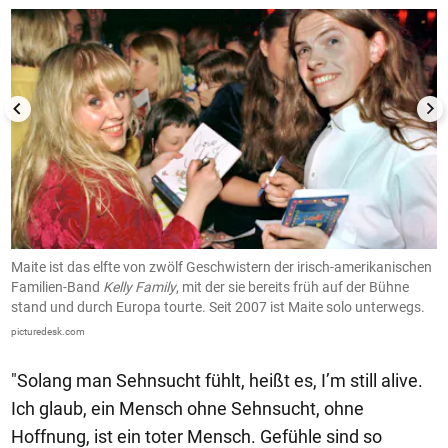
Maite ist das elfte von zwölf Geschwistern der irisch-amerikanischen
2
Familien-Band
Kelly Family
, mit der sie bereits früh auf der Bühne
d
stand und durch Europa tourte. Seit 2007 ist Maite solo unterwegs.
(B
picturedesk.com
"Solang man Sehnsucht fühlt, heißt es, I’m still alive.
Ich glaub, ein Mensch ohne Sehnsucht, ohne
Hoffnung, ist ein toter Mensch. Gefühle sind so