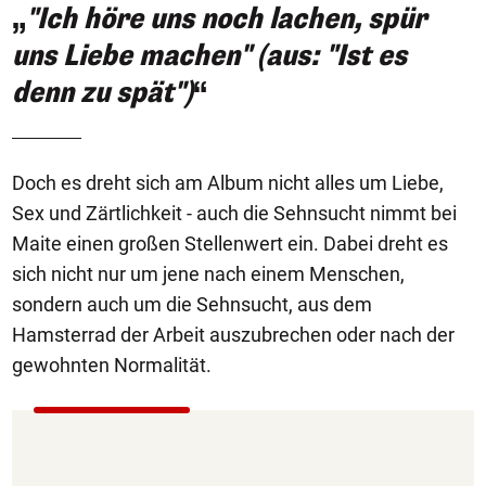
„
"Ich höre uns noch lachen, spür
uns Liebe machen" (aus: "Ist es
denn zu spät")
“
Doch es dreht sich am Album nicht alles um Liebe,
Sex und Zärtlichkeit - auch die Sehnsucht nimmt bei
Maite einen großen Stellenwert ein. Dabei dreht es
sich nicht nur um jene nach einem Menschen,
sondern auch um die Sehnsucht, aus dem
Hamsterrad der Arbeit auszubrechen oder nach der
gewohnten Normalität.