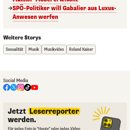
SPÖ-Politiker will Gabalier aus Luxus-
Anwesen werfen
Weitere Storys
Sexualität
Musik
Musikvideo
Roland Kaiser
Social Media
Jetzt
Leserreporter
werden.
Für jedes Foto in "Heute" oder jedes Video