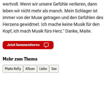
wertvoll. Wenn wir unsere Gefühle verlieren, dann
leben wir nicht mehr als manch. Mein Schlager ist
immer von der Muse getragen und den Gefühlen des
Herzens gewidmet. Ich mache keine Musik für den
Kopf, ich mach Musik fürs Herz." Danke, Maite.
Jetzt kommentieren
Mehr zum Thema
Maite Kelly
Album
Liebe
Sex