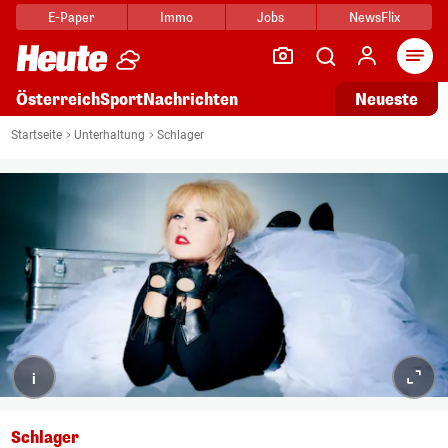
E-Paper
Immo
Jobs
NewsFlix
Arti
Österreich
Sport
Nachrichten
Neueste
Startseite
Unterhaltung
Schlager
i
Schlager