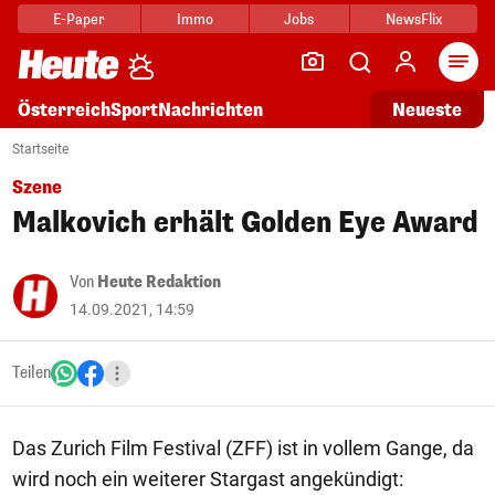
E-Paper
Immo
Jobs
NewsFlix
Arti
Österreich
Sport
Nachrichten
Neueste
Startseite
Szene
Malkovich erhält Golden Eye Award
Von
Heute Redaktion
14.09.2021, 14:59
Teilen
Das Zurich Film Festival (ZFF) ist in vollem Gange, da
wird noch ein weiterer Stargast angekündigt: