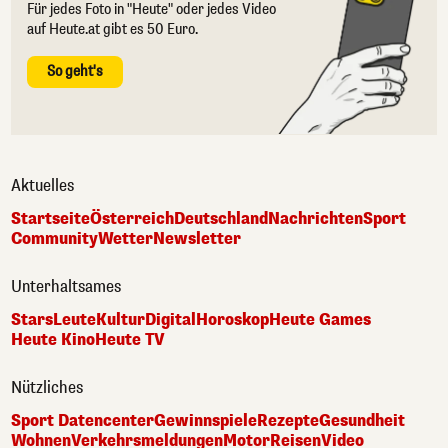
Für jedes Foto in "Heute" oder jedes Video
auf Heute.at gibt es 50 Euro.
So geht's
Aktuelles
Startseite
Österreich
Deutschland
Nachrichten
Sport
Community
Wetter
Newsletter
Unterhaltsames
Stars
Leute
Kultur
Digital
Horoskop
Heute Games
Heute Kino
Heute TV
Nützliches
Sport Datencenter
Gewinnspiele
Rezepte
Gesundheit
Wohnen
Verkehrsmeldungen
Motor
Reisen
Video