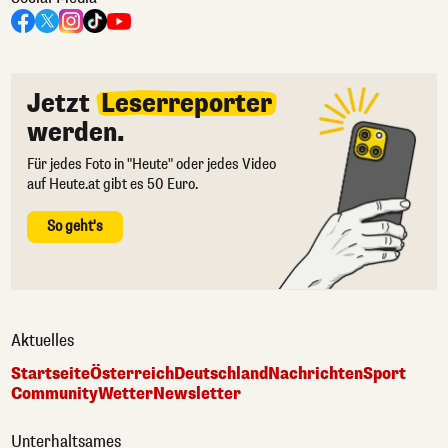
Jetzt
Leserreporter
werden.
Für jedes Foto in "Heute" oder jedes Video
auf Heute.at gibt es 50 Euro.
So geht's
Aktuelles
Startseite
Österreich
Deutschland
Nachrichten
Sport
Community
Wetter
Newsletter
Unterhaltsames