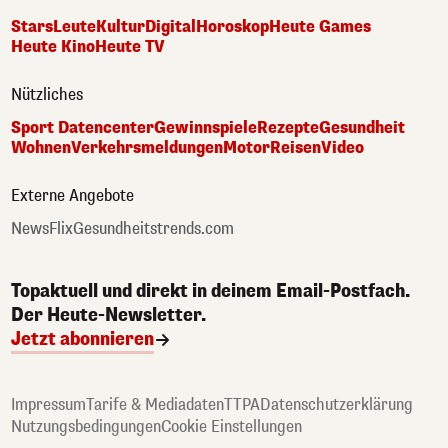
Stars
Leute
Kultur
Digital
Horoskop
Heute Games
Heute Kino
Heute TV
Nützliches
Sport Datencenter
Gewinnspiele
Rezepte
Gesundheit
Wohnen
Verkehrsmeldungen
Motor
Reisen
Video
Externe Angebote
NewsFlix
Gesundheitstrends.com
Topaktuell und direkt in deinem Email-Postfach.
Der Heute-Newsletter.
Jetzt abonnieren
Impressum
Tarife & Mediadaten
TTPA
Datenschutzerklärung
Nutzungsbedingungen
Cookie Einstellungen