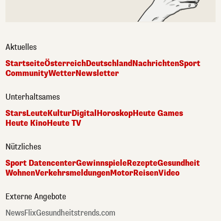
Aktuelles
Startseite
Österreich
Deutschland
Nachrichten
Sport
Community
Wetter
Newsletter
Unterhaltsames
Stars
Leute
Kultur
Digital
Horoskop
Heute Games
Heute Kino
Heute TV
Nützliches
Sport Datencenter
Gewinnspiele
Rezepte
Gesundheit
Wohnen
Verkehrsmeldungen
Motor
Reisen
Video
Externe Angebote
NewsFlix
Gesundheitstrends.com