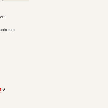
ote
ends.com
n