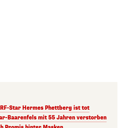
RF-Star Hermes Phettberg ist tot
r-Baarenfels mit 55 Jahren verstorben
ch Promis hinter Masken