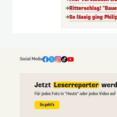
Ritterschlag! "Bau
So lässig ging Phi
Social Media
Jetzt
Leserreporter
werd
Für jedes Foto in "Heute" oder jedes Video auf
So geht's