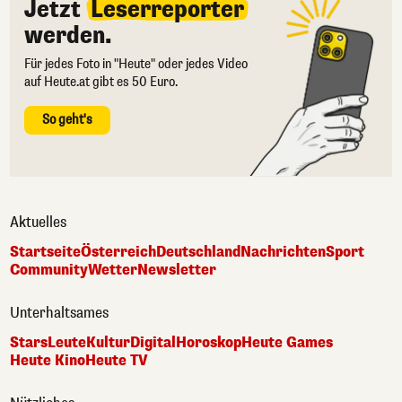
Jetzt
Leserreporter
werden.
Für jedes Foto in "Heute" oder jedes Video
auf Heute.at gibt es 50 Euro.
So geht's
Aktuelles
Startseite
Österreich
Deutschland
Nachrichten
Sport
Community
Wetter
Newsletter
Unterhaltsames
Stars
Leute
Kultur
Digital
Horoskop
Heute Games
Heute Kino
Heute TV