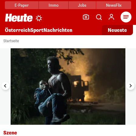
E-Paper
Immo
Jobs
NewsFlix
Arti
Österreich
Sport
Nachrichten
Neueste
i
1/11
Startseite
Szene