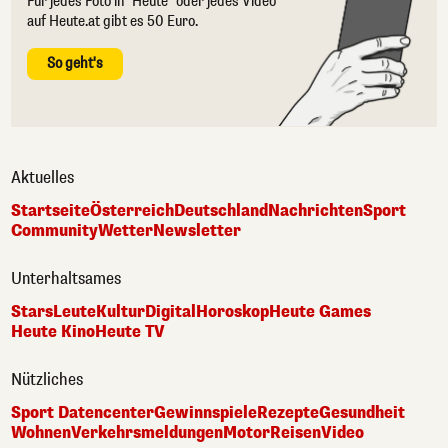
Für jedes Foto in "Heute" oder jedes Video
auf Heute.at gibt es 50 Euro.
So geht's
Aktuelles
Startseite
Österreich
Deutschland
Nachrichten
Sport
Community
Wetter
Newsletter
Unterhaltsames
Stars
Leute
Kultur
Digital
Horoskop
Heute Games
Heute Kino
Heute TV
Nützliches
Sport Datencenter
Gewinnspiele
Rezepte
Gesundheit
Wohnen
Verkehrsmeldungen
Motor
Reisen
Video