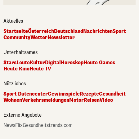
Aktuelles
Startseite
Österreich
Deutschland
Nachrichten
Sport
Community
Wetter
Newsletter
Unterhaltsames
Stars
Leute
Kultur
Digital
Horoskop
Heute Games
Heute Kino
Heute TV
Nützliches
Sport Datencenter
Gewinnspiele
Rezepte
Gesundheit
Wohnen
Verkehrsmeldungen
Motor
Reisen
Video
Externe Angebote
NewsFlix
Gesundheitstrends.com