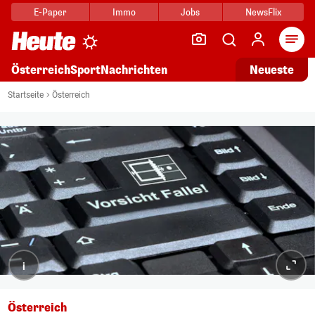
E-Paper
Immo
Jobs
NewsFlix
Arti
Österreich
Sport
Nachrichten
Neueste
Startseite
Österreich
i
Österreich