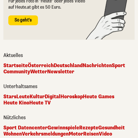
Für jedes Foto in "Heute" oder jedes Video
auf Heute.at gibt es 50 Euro.
So geht's
Aktuelles
Startseite
Österreich
Deutschland
Nachrichten
Sport
Community
Wetter
Newsletter
Unterhaltsames
Stars
Leute
Kultur
Digital
Horoskop
Heute Games
Heute Kino
Heute TV
Nützliches
Sport Datencenter
Gewinnspiele
Rezepte
Gesundheit
Wohnen
Verkehrsmeldungen
Motor
Reisen
Video