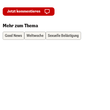
Jetzt kommentieren
Mehr zum Thema
Good News
Weltwoche
Sexuelle Belästigung