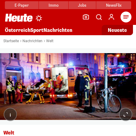
E-Paper
Immo
Jobs
NewsFlix
Arti
Österreich
Sport
Nachrichten
Neueste
Startseite
Nachrichten
Welt
i
Welt