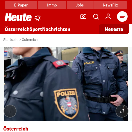
E-Paper
Immo
Jobs
NewsFlix
Arti
Österreich
Sport
Nachrichten
Neueste
Startseite
Österreich
i
Österreich