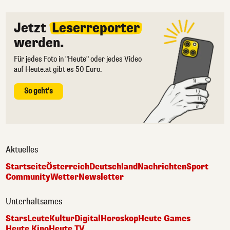
Jetzt
Leserreporter
werden.
Für jedes Foto in "Heute" oder jedes Video
auf Heute.at gibt es 50 Euro.
So geht's
Aktuelles
Startseite
Österreich
Deutschland
Nachrichten
Sport
Community
Wetter
Newsletter
Unterhaltsames
Stars
Leute
Kultur
Digital
Horoskop
Heute Games
Heute Kino
Heute TV