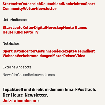
Startseite
Österreich
Deutschland
Nachrichten
Sport
Community
Wetter
Newsletter
Unterhaltsames
Stars
Leute
Kultur
Digital
Horoskop
Heute Games
Heute Kino
Heute TV
Nützliches
Sport Datencenter
Gewinnspiele
Rezepte
Gesundheit
Wohnen
Verkehrsmeldungen
Motor
Reisen
Video
Externe Angebote
NewsFlix
Gesundheitstrends.com
Topaktuell und direkt in deinem Email-Postfach.
Der Heute-Newsletter.
Jetzt abonnieren