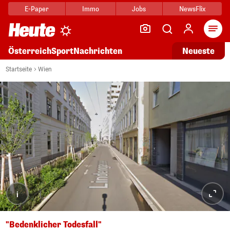
E-Paper
Immo
Jobs
NewsFlix
Arti
Österreich
Sport
Nachrichten
Neueste
Startseite
Wien
i
"Bedenklicher Todesfall"