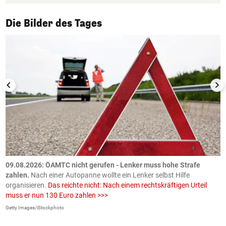
1/50
Die Bilder des Tages
09.08.2026: ÖAMTC nicht gerufen - Lenker muss hohe Strafe
0
en
zahlen.
Nach einer Autopanne wollte ein Lenker selbst Hilfe
H
organisieren.
Das reichte nicht: Nach einem rechtskräftigen Urteil
u
muss er nun 130 Euro zahlen >>>
m
Getty Images/iStockphoto
Fa