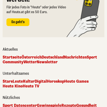
Für jedes Foto in "Heute" oder jedes Video
auf Heute.at gibt es 50 Euro.
So geht's
Aktuelles
Startseite
Österreich
Deutschland
Nachrichten
Sport
Community
Wetter
Newsletter
Unterhaltsames
Stars
Leute
Kultur
Digital
Horoskop
Heute Games
Heute Kino
Heute TV
Nützliches
Sport Datencenter
Gewinnspiele
Rezepte
Gesundheit