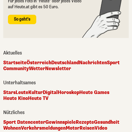
Für jedes Foto in "Heute" oder jedes Video
auf Heute.at gibt es 50 Euro.
So geht's
Aktuelles
Startseite
Österreich
Deutschland
Nachrichten
Sport
Community
Wetter
Newsletter
Unterhaltsames
Stars
Leute
Kultur
Digital
Horoskop
Heute Games
Heute Kino
Heute TV
Nützliches
Sport Datencenter
Gewinnspiele
Rezepte
Gesundheit
Wohnen
Verkehrsmeldungen
Motor
Reisen
Video