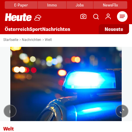
E-Paper
Immo
Jobs
NewsFlix
Arti
Österreich
Sport
Nachrichten
Neueste
Startseite
Nachrichten
Welt
i
Welt