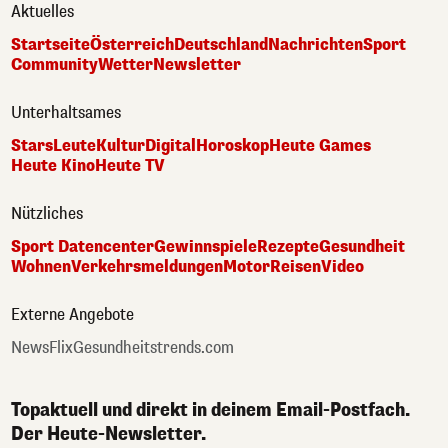
Aktuelles
Startseite
Österreich
Deutschland
Nachrichten
Sport
Community
Wetter
Newsletter
Unterhaltsames
Stars
Leute
Kultur
Digital
Horoskop
Heute Games
Heute Kino
Heute TV
Nützliches
Sport Datencenter
Gewinnspiele
Rezepte
Gesundheit
Wohnen
Verkehrsmeldungen
Motor
Reisen
Video
Externe Angebote
NewsFlix
Gesundheitstrends.com
Topaktuell und direkt in deinem Email-Postfach.
Der Heute-Newsletter.