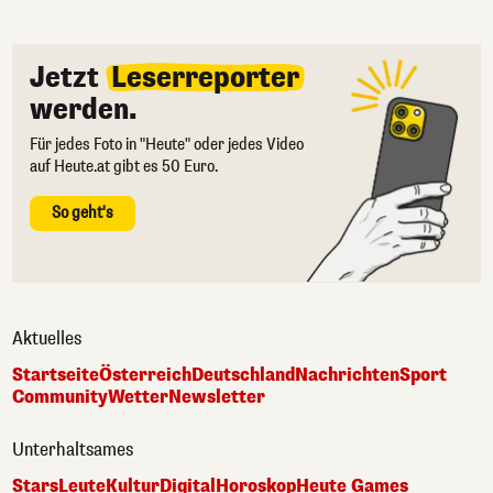
Jetzt
Leserreporter
werden.
Für jedes Foto in "Heute" oder jedes Video
auf Heute.at gibt es 50 Euro.
So geht's
Aktuelles
Startseite
Österreich
Deutschland
Nachrichten
Sport
Community
Wetter
Newsletter
Unterhaltsames
Stars
Leute
Kultur
Digital
Horoskop
Heute Games