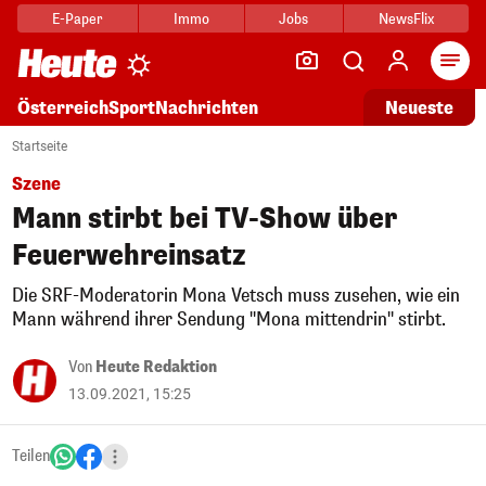
E-Paper
Immo
Jobs
NewsFlix
Arti
Österreich
Sport
Nachrichten
Neueste
Startseite
Szene
Mann stirbt bei TV-Show über
Feuerwehreinsatz
Die SRF-Moderatorin Mona Vetsch muss zusehen, wie ein
Mann während ihrer Sendung "Mona mittendrin" stirbt.
Von
Heute Redaktion
13.09.2021, 15:25
Teilen