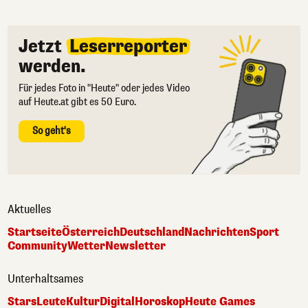
Jetzt
Leserreporter
werden.
Für jedes Foto in "Heute" oder jedes Video
auf Heute.at gibt es 50 Euro.
So geht's
Aktuelles
Startseite
Österreich
Deutschland
Nachrichten
Sport
Community
Wetter
Newsletter
Unterhaltsames
Stars
Leute
Kultur
Digital
Horoskop
Heute Games