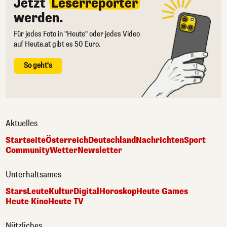
Jetzt
Leserreporter
werden.
Für jedes Foto in "Heute" oder jedes Video
auf Heute.at gibt es 50 Euro.
So geht's
Aktuelles
Startseite
Österreich
Deutschland
Nachrichten
Sport
Community
Wetter
Newsletter
Unterhaltsames
Stars
Leute
Kultur
Digital
Horoskop
Heute Games
Heute Kino
Heute TV
Nützliches