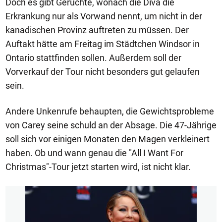
Doch es gibt Gerüchte, wonach die Diva die
Erkrankung nur als Vorwand nennt, um nicht in der
kanadischen Provinz auftreten zu müssen. Der
Auftakt hätte am Freitag im Städtchen Windsor in
Ontario stattfinden sollen. Außerdem soll der
Vorverkauf der Tour nicht besonders gut gelaufen
sein.
Andere Unkenrufe behaupten, die Gewichtsprobleme
von Carey seine schuld an der Absage. Die 47-Jährige
soll sich vor einigen Monaten den Magen verkleinert
haben. Ob und wann genau die "All I Want For
Christmas"-Tour jetzt starten wird, ist nicht klar.
1/6