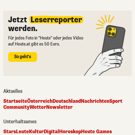
Jetzt
Leserreporter
werden.
Für jedes Foto in "Heute" oder jedes Video
auf Heute.at gibt es 50 Euro.
So geht's
Aktuelles
Startseite
Österreich
Deutschland
Nachrichten
Sport
Community
Wetter
Newsletter
Unterhaltsames
Stars
Leute
Kultur
Digital
Horoskop
Heute Games