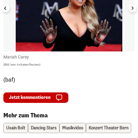
Mariah Carey
M
(Bild: kein Anbieter/Reuters)
(B
(baf)
Jetzt kommentieren
Mehr zum Thema
Usain Bolt
Dancing Stars
Musikvideo
Konzert Theater Bern