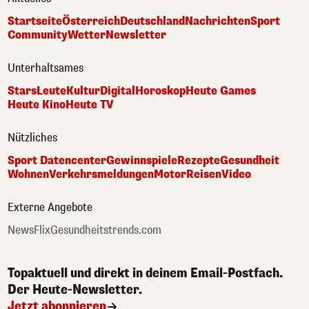
Startseite
Österreich
Deutschland
Nachrichten
Sport
Community
Wetter
Newsletter
Unterhaltsames
Stars
Leute
Kultur
Digital
Horoskop
Heute Games
Heute Kino
Heute TV
Nützliches
Sport Datencenter
Gewinnspiele
Rezepte
Gesundheit
Wohnen
Verkehrsmeldungen
Motor
Reisen
Video
Externe Angebote
NewsFlix
Gesundheitstrends.com
Topaktuell und direkt in deinem Email-Postfach.
Der Heute-Newsletter.
Jetzt abonnieren