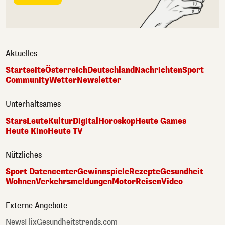
Aktuelles
Startseite
Österreich
Deutschland
Nachrichten
Sport
Community
Wetter
Newsletter
Unterhaltsames
Stars
Leute
Kultur
Digital
Horoskop
Heute Games
Heute Kino
Heute TV
Nützliches
Sport Datencenter
Gewinnspiele
Rezepte
Gesundheit
Wohnen
Verkehrsmeldungen
Motor
Reisen
Video
Externe Angebote
NewsFlix
Gesundheitstrends.com