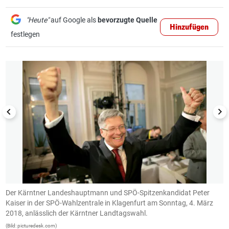
"Heute"
auf Google als
bevorzugte Quelle
Hinzufügen
festlegen
1/35
n
Der Kärntner Landeshauptmann und SPÖ-Spitzenkandidat Peter
S
Kaiser in der SPÖ-Wahlzentrale in Klagenfurt am Sonntag, 4. März
L
2018, anlässlich der Kärntner Landtagswahl.
d
(Bild: picturedesk.com)
(B