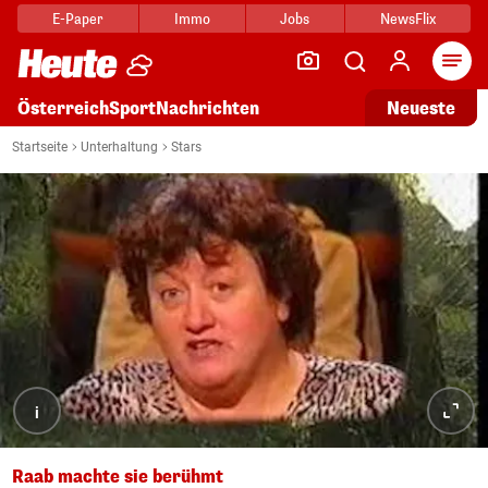
E-Paper
Immo
Jobs
NewsFlix
Arti
Österreich
Sport
Nachrichten
Neueste
Startseite
Unterhaltung
Stars
i
Raab machte sie berühmt