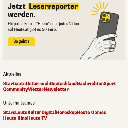
Jetzt
Leserreporter
werden.
Für jedes Foto in "Heute" oder jedes Video
auf Heute.at gibt es 50 Euro.
So geht's
Aktuelles
Startseite
Österreich
Deutschland
Nachrichten
Sport
Community
Wetter
Newsletter
Unterhaltsames
Stars
Leute
Kultur
Digital
Horoskop
Heute Games
Heute Kino
Heute TV