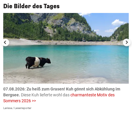
1/50
Die Bilder des Tages
ch
07.08.2026: Zu heiß zum Grasen! Kuh gönnt sich Abkühlung im
0
Bergsee.
Diese Kuh lieferte wohl das
charmanteste Motiv des
S
Sommers 2026 >>
a
>
Larissa / Leserreporter
zV