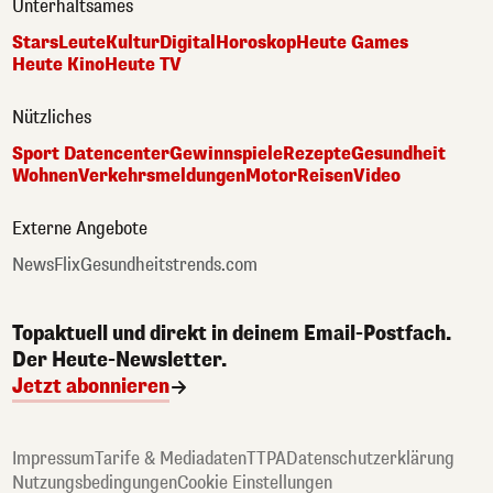
Unterhaltsames
Stars
Leute
Kultur
Digital
Horoskop
Heute Games
Heute Kino
Heute TV
Nützliches
Sport Datencenter
Gewinnspiele
Rezepte
Gesundheit
Wohnen
Verkehrsmeldungen
Motor
Reisen
Video
Externe Angebote
NewsFlix
Gesundheitstrends.com
Topaktuell und direkt in deinem Email-Postfach.
Der Heute-Newsletter.
Jetzt abonnieren
Impressum
Tarife & Mediadaten
TTPA
Datenschutzerklärung
Nutzungsbedingungen
Cookie Einstellungen