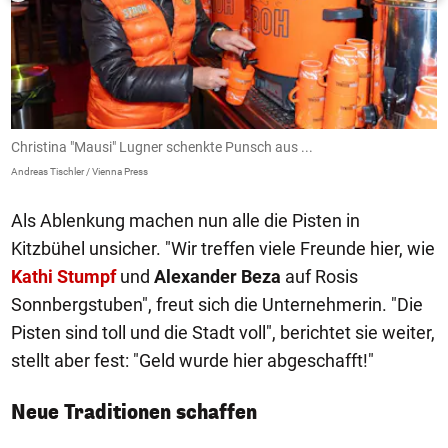
Christina "Mausi" Lugner schenkte Punsch aus ...
.
Andreas Tischler / Vienna Press
An
Als Ablenkung machen nun alle die Pisten in
Kitzbühel unsicher. "Wir treffen viele Freunde hier, wie
Kathi Stumpf
und
Alexander Beza
auf Rosis
Sonnbergstuben", freut sich die Unternehmerin. "Die
Pisten sind toll und die Stadt voll", berichtet sie weiter,
stellt aber fest: "Geld wurde hier abgeschafft!"
Neue Traditionen schaffen