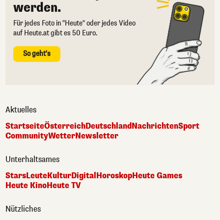
werden.
Für jedes Foto in "Heute" oder jedes Video
auf Heute.at gibt es 50 Euro.
So geht's
Aktuelles
Startseite
Österreich
Deutschland
Nachrichten
Sport
Community
Wetter
Newsletter
Unterhaltsames
Stars
Leute
Kultur
Digital
Horoskop
Heute Games
Heute Kino
Heute TV
Nützliches