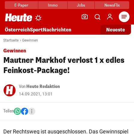
E-Paper
Immo
Jobs
NewsFlix
Arti
Österreich
Sport
Nachrichten
Neueste
Startseite
Gewinnen
Gewinnen
Mautner Markhof verlost 1 x edles
Feinkost-Package!
Von
Heute Redaktion
14.09.2021, 13:01
Teilen
Der Rechtsweg ist ausgeschlossen. Das Gewinnspiel