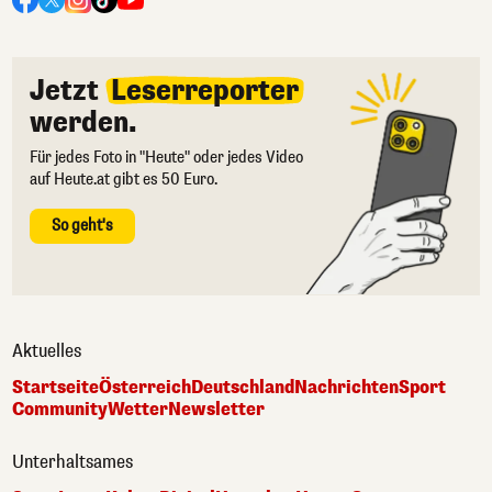
Jetzt
Leserreporter
werden.
Für jedes Foto in "Heute" oder jedes Video
auf Heute.at gibt es 50 Euro.
So geht's
Aktuelles
Startseite
Österreich
Deutschland
Nachrichten
Sport
Community
Wetter
Newsletter
Unterhaltsames