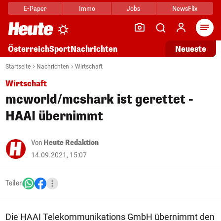
E-Paper
Immo
Jobs
NewsFlix
Arti
Österreich
Sport
Nachrichten
Neueste
Startseite
Nachrichten
Wirtschaft
Wirtschaft
mcworld/mcshark ist gerettet -
HAAI übernimmt
Von
Heute Redaktion
14.09.2021, 15:07
Teilen
Die HAAI Telekommunikations GmbH übernimmt den