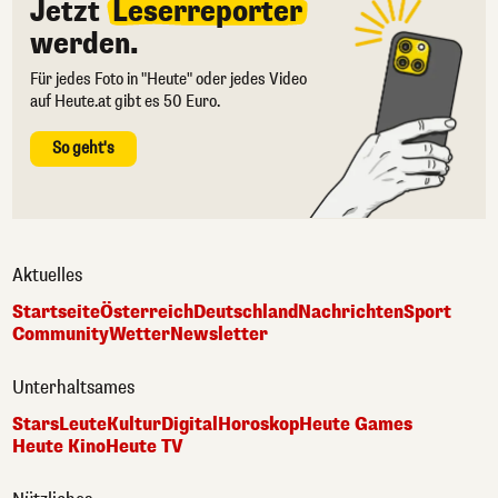
Jetzt
Leserreporter
werden.
Für jedes Foto in "Heute" oder jedes Video
auf Heute.at gibt es 50 Euro.
So geht's
Aktuelles
Startseite
Österreich
Deutschland
Nachrichten
Sport
Community
Wetter
Newsletter
Unterhaltsames
Stars
Leute
Kultur
Digital
Horoskop
Heute Games
Heute Kino
Heute TV