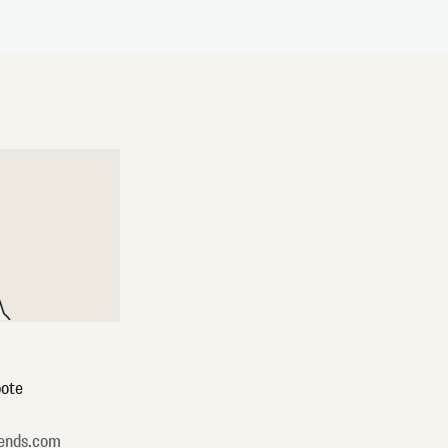
ote
ends.com