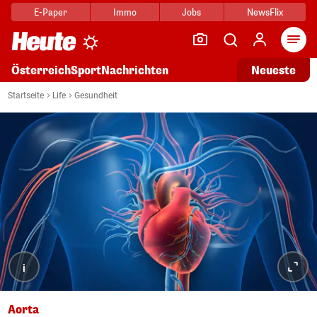
E-Paper
Immo
Jobs
NewsFlix
Arti
Österreich
Sport
Nachrichten
Neueste
Startseite
Life
Gesundheit
i
Aorta