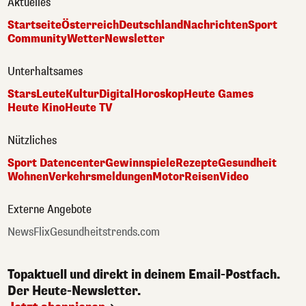
Aktuelles
Startseite
Österreich
Deutschland
Nachrichten
Sport
Community
Wetter
Newsletter
Unterhaltsames
Stars
Leute
Kultur
Digital
Horoskop
Heute Games
Heute Kino
Heute TV
Nützliches
Sport Datencenter
Gewinnspiele
Rezepte
Gesundheit
Wohnen
Verkehrsmeldungen
Motor
Reisen
Video
Externe Angebote
NewsFlix
Gesundheitstrends.com
Topaktuell und direkt in deinem Email-Postfach.
Der Heute-Newsletter.