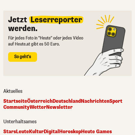
Jetzt
Leserreporter
werden.
Für jedes Foto in "Heute" oder jedes Video
auf Heute.at gibt es 50 Euro.
So geht's
Aktuelles
Startseite
Österreich
Deutschland
Nachrichten
Sport
Community
Wetter
Newsletter
Unterhaltsames
Stars
Leute
Kultur
Digital
Horoskop
Heute Games