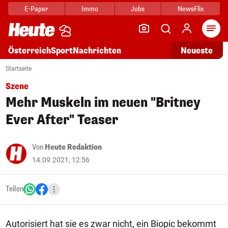
E-Paper
Immo
Jobs
NewsFlix
Arti
Österreich
Sport
Nachrichten
Neueste
Startseite
Szene
Mehr Muskeln im neuen "Britney
Ever After" Teaser
Von
Heute Redaktion
14.09.2021, 12:56
Teilen
Autorisiert hat sie es zwar nicht, ein Biopic bekommt