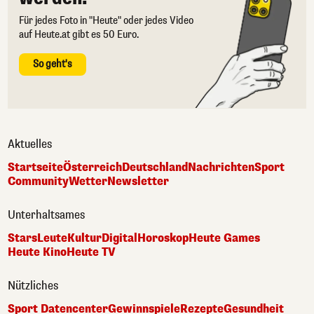
Für jedes Foto in "Heute" oder jedes Video
auf Heute.at gibt es 50 Euro.
So geht's
Aktuelles
Startseite
Österreich
Deutschland
Nachrichten
Sport
Community
Wetter
Newsletter
Unterhaltsames
Stars
Leute
Kultur
Digital
Horoskop
Heute Games
Heute Kino
Heute TV
Nützliches
Sport Datencenter
Gewinnspiele
Rezepte
Gesundheit