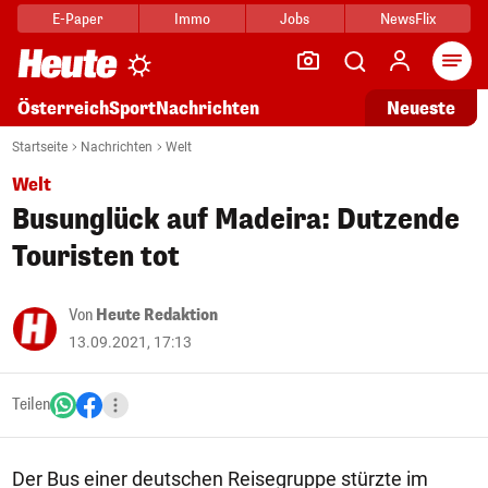
E-Paper
Immo
Jobs
NewsFlix
Arti
Österreich
Sport
Nachrichten
Neueste
Startseite
Nachrichten
Welt
Welt
Busunglück auf Madeira: Dutzende
Touristen tot
Von
Heute Redaktion
13.09.2021, 17:13
Teilen
Der Bus einer deutschen Reisegruppe stürzte im