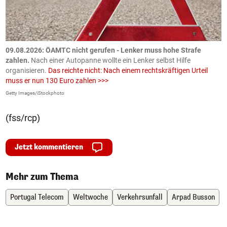
09.08.2026: ÖAMTC nicht gerufen - Lenker muss hohe Strafe
0
en
zahlen.
Nach einer Autopanne wollte ein Lenker selbst Hilfe
H
organisieren.
Das reichte nicht: Nach einem rechtskräftigen Urteil
u
muss er nun 130 Euro zahlen >>>
m
Getty Images/iStockphoto
Fa
(fss/rcp)
Jetzt kommentieren
Mehr zum Thema
Portugal Telecom
Weltwoche
Verkehrsunfall
Arpad Busson