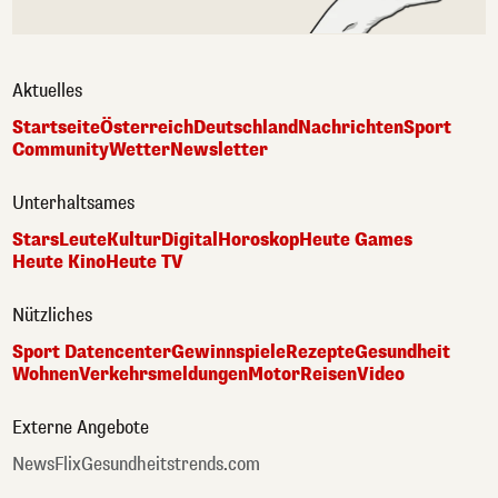
Aktuelles
Startseite
Österreich
Deutschland
Nachrichten
Sport
Community
Wetter
Newsletter
Unterhaltsames
Stars
Leute
Kultur
Digital
Horoskop
Heute Games
Heute Kino
Heute TV
Nützliches
Sport Datencenter
Gewinnspiele
Rezepte
Gesundheit
Wohnen
Verkehrsmeldungen
Motor
Reisen
Video
Externe Angebote
NewsFlix
Gesundheitstrends.com