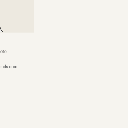
ote
ends.com