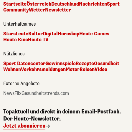
Startseite
Österreich
Deutschland
Nachrichten
Sport
Community
Wetter
Newsletter
Unterhaltsames
Stars
Leute
Kultur
Digital
Horoskop
Heute Games
Heute Kino
Heute TV
Nützliches
Sport Datencenter
Gewinnspiele
Rezepte
Gesundheit
Wohnen
Verkehrsmeldungen
Motor
Reisen
Video
Externe Angebote
NewsFlix
Gesundheitstrends.com
Topaktuell und direkt in deinem Email-Postfach.
Der Heute-Newsletter.
Jetzt abonnieren