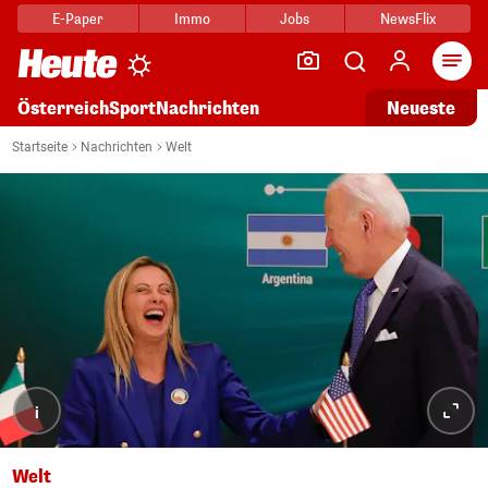
E-Paper
Immo
Jobs
NewsFlix
Arti
Österreich
Sport
Nachrichten
Neueste
Startseite
Nachrichten
Welt
i
Welt