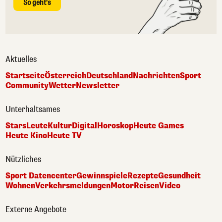
So geht's
Aktuelles
Startseite
Österreich
Deutschland
Nachrichten
Sport
Community
Wetter
Newsletter
Unterhaltsames
Stars
Leute
Kultur
Digital
Horoskop
Heute Games
Heute Kino
Heute TV
Nützliches
Sport Datencenter
Gewinnspiele
Rezepte
Gesundheit
Wohnen
Verkehrsmeldungen
Motor
Reisen
Video
Externe Angebote