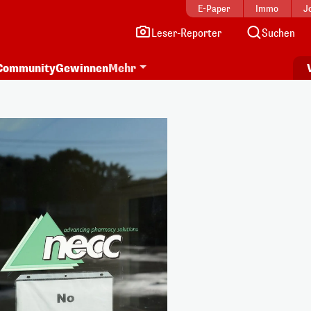
E-Paper
Immo
J
Leser-Reporter
Suchen
Community
Gewinnen
Mehr