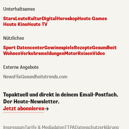
Unterhaltsames
Stars
Leute
Kultur
Digital
Horoskop
Heute Games
Heute Kino
Heute TV
Nützliches
Sport Datencenter
Gewinnspiele
Rezepte
Gesundheit
Wohnen
Verkehrsmeldungen
Motor
Reisen
Video
Externe Angebote
NewsFlix
Gesundheitstrends.com
Topaktuell und direkt in deinem Email-Postfach.
Der Heute-Newsletter.
Jetzt abonnieren
Impressum
Tarife & Mediadaten
TTPA
Datenschutzerklärung